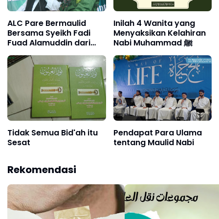
ALC Pare Bermaulid
Inilah 4 Wanita yang
Bersama Syeikh Fadi
Menyaksikan Kelahiran
Fuad Alamuddin dari
Nabi Muhammad ﷺ
Global University Bairut
Lebanon
Tidak Semua Bid'ah itu
Pendapat Para Ulama
Sesat
tentang Maulid Nabi
Rekomendasi