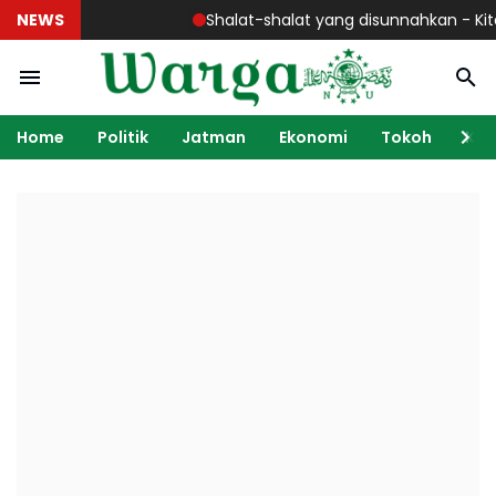
NEWS
Shalat-shalat yang disunnahkan - Kitab M
Home
Politik
Jatman
Ekonomi
Tokoh
Ka