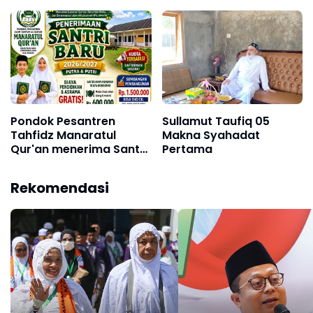
Berakidah Tajsim
Pondok Pesantren
Sullamut Taufiq 05
Tahfidz Manaratul
Makna Syahadat
Qur'an menerima Santri
Pertama
Baru
Rekomendasi