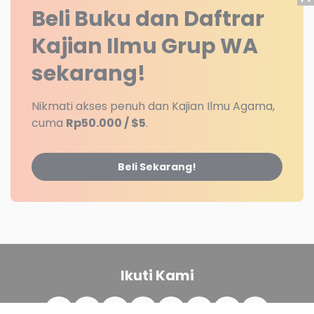
Beli Buku dan Daftrar
Kajian Ilmu Grup WA
sekarang!
Nikmati akses penuh dan Kajian Ilmu Agama,
cuma
Rp50.000 / $5
.
Beli Sekarang!
Ikuti Kami