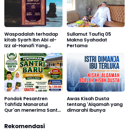
Waspadalah terhadap
Sullamut Taufiq 05
kitab Syarh Ibn Abi al-
Makna Syahadat
Izz al-Hanafi Yang
Pertama
Berakidah Tajsim
Pondok Pesantren
Awas Kisah Dusta
Tahfidz Manaratul
tentang 'Alqamah yang
Qur'an menerima Santri
dimarahi Ibunya
Baru
Rekomendasi