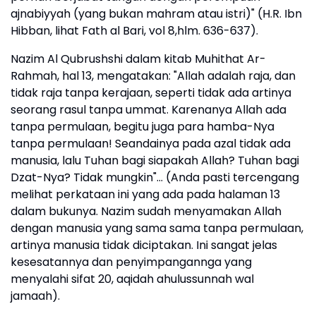
ajnabiyyah (yang bukan mahram atau istri)" (H.R. Ibn
Hibban, lihat Fath al Bari, vol 8,hlm. 636-637).
Nazim Al Qubrushshi dalam kitab Muhithat Ar-
Rahmah, hal 13, mengatakan: "Allah adalah raja, dan
tidak raja tanpa kerajaan, seperti tidak ada artinya
seorang rasul tanpa ummat. Karenanya Allah ada
tanpa permulaan, begitu juga para hamba-Nya
tanpa permulaan! Seandainya pada azal tidak ada
manusia, lalu Tuhan bagi siapakah Allah? Tuhan bagi
Dzat-Nya? Tidak mungkin"... (Anda pasti tercengang
melihat perkataan ini yang ada pada halaman 13
dalam bukunya. Nazim sudah menyamakan Allah
dengan manusia yang sama sama tanpa permulaan,
artinya manusia tidak diciptakan. Ini sangat jelas
kesesatannya dan penyimpangannga yang
menyalahi sifat 20, aqidah ahulussunnah wal
jamaah).