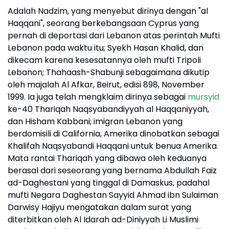
Adalah Nadzim, yang menyebut dirinya dengan "al
Haqqani", seorang berkebangsaan Cyprus yang
pernah di deportasi dari Lebanon atas perintah Mufti
Lebanon pada waktu itu; Syekh Hasan Khalid, dan
dikecam karena kesesatannya oleh mufti Tripoli
Lebanon; Thahaash-Shabunji sebagaimana dikutip
oleh majalah Al Afkar, Beirut, edisi 898, November
1999. Ia juga telah mengklaim dirinya sebagai
mursyid
ke-40 Thariqah Naqsyabandiyyah al Haqqaniyyah,
dan Hisham Kabbani; imigran Lebanon yang
berdomisili di California, Amerika dinobatkan sebagai
Khalifah Naqsyabandi Haqqani untuk benua Amerika.
Mata rantai Thariqah yang dibawa oleh keduanya
berasal dari seseorang yang bernama Abdullah Faiz
ad-Daghestani yang tinggal di Damaskus, padahal
mufti Negara Daghestan Sayyid Ahmad ibn Sulaiman
Darwisy Hajiyu mengatakan dalam surat yang
diterbitkan oleh Al Idarah ad-Diniyyah Li Muslimi