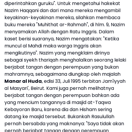
diperintahkan guruku". Untuk mengetahui hakekat
Nazim Haqqani dan dari mana mereka mengambil
keyakinan-keyakinan mereka, silahkan membaca
buku mereka "Muhithat ar-Rahmah", di hlm. 9, Nazim
menyamakan Allah dengan Ratu Inggris. Dalam
kaset berisi suaranya, Nazim mengatakan: "Ketika
muncul al Mahdi maka warga Inggris akan
mengikutinya". Nazim yang mengklaim dirinya
sebagai syekh thariqah menghalalkan seorang lelaki
berjabat tangan dengan perempuan yang bukan
mahramnya, sebagaimana diungkap oleh majalah
Manar al Huda
, edisi 33, Juli 1995 terbitan Jam'iyyah
al Masyari', Beirut. Kami juga pernah melihatnya
berjabat tangan dengan perempuan bahkan ada
yang mencium tangannya di masjid at-Taqwa
Kebayoran Baru, karena dia dan Hisham sering
datang ke masjid tersebut. Bukankah Rasulullah
pernah bersabda yang maknanya: "Saya tidak akan
pernah berjabat tangan dengan perempuan