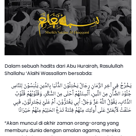
Dalam sebuah hadits dari Abu Hurairah, Rasulullah
Shallahu ‘Alaihi Wassallam bersabda:
يَخْرُجُ فِي آخِرِ الزَّمَانِ رِجَالٌ يَخْتِلُوْنَ الدُّنْيَا بِالدِّينِ يَلْبَسُوْنَ لِلنَّاسِ
جُلُوْدَ الضَّأْنِ مِنَ اللِّينِ، أَلْسِنَتُهُمْ أَحْلَى مِنَ السُّكَّرِ، وَقُلُوْبُهُمْ قُلُوْبُ
الذِّئَابِ، يَقُوْلُ اللَّهُ عَزَّ وَجَلَّ: أَبِي يَغْتَرُّوْنَ، أَمْ عَلَيَّ يَجْتَرِئُوْنَ, فَبِي
حَلَفْتُ لَأَبْعَثَنَّ عَلَى أُولَئِكَ مِنْهُمْ فِتْنَةً تَدَعُ الحَلِيْمَ مِنْهُمْ حَيْرَانًا
“Akan muncul di akhir zaman orang-orang yang
memburu dunia dengan amalan agama, mereka