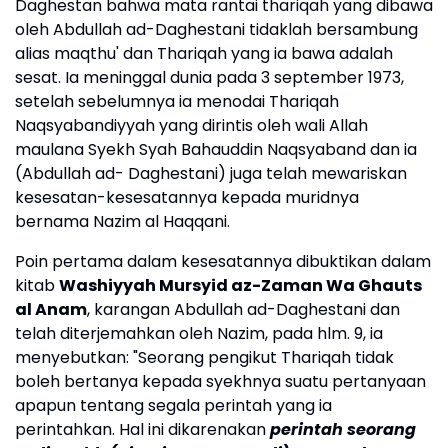
Daghestan bahwa mata rantai thariqah yang dibawa
oleh Abdullah ad-Daghestani tidaklah bersambung
alias maqthu' dan Thariqah yang ia bawa adalah
sesat. Ia meninggal dunia pada 3 september 1973,
setelah sebelumnya ia menodai Thariqah
Naqsyabandiyyah yang dirintis oleh wali Allah
maulana Syekh Syah Bahauddin Naqsyaband dan ia
(Abdullah ad- Daghestani) juga telah mewariskan
kesesatan-kesesatannya kepada muridnya
bernama Nazim al Haqqani.
Poin pertama dalam kesesatannya dibuktikan dalam
kitab
Washiyyah Mursyid az-Zaman Wa Ghauts
al Anam
, karangan Abdullah ad-Daghestani dan
telah diterjemahkan oleh Nazim, pada hlm. 9, ia
menyebutkan: "Seorang pengikut Thariqah tidak
boleh bertanya kepada syekhnya suatu pertanyaan
apapun tentang segala perintah yang ia
perintahkan. Hal ini dikarenakan
perintah seorang