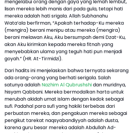
mengelabui orang dengan gaya yang lemah lembut,
lisan mereka lebih manis dari pada gula, tetapi hati
mereka adalah hati srigala. Allah Subhanahu
Wata’ala berfirman, “Apakah terhadap-Ku mereka
(mengira) berani menipu atau mereka (mengira)
berani melawan Aku, Aku bersumpah demi Dzat-Ku,
akan Aku kirimkan kepada mereka fitnah yang
menyebabkan ulama yang teguh hati pun menjadi
goyah.” (HR. At-Tirmidzi).
Dari hadits ini menjelaskan bahwa ternyata sekarang
ada orang-orang yang berhati serigala. Salah
satunya adalah
Nazhim Al Qubrushshi
dan muridnya,
hisyam Qabbani. Mereka bermodalkan harta untuk
merubah akidah umat islam dengan kedok sebagai
sufi. Padahal para sufi yang hakiki terbebas dari
perbuatan mereka, dan pengakuan mereka sebagai
pengikut tarekat naqsyabandiyyah adalah dusta,
karena guru besar mereka adalah Abdullah Ad-