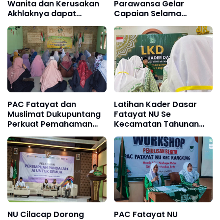
Wanita dan Kerusakan
Parawansa Gelar
Akhlaknya dapat
Capaian Selama
Mempengaruhi
Menjabat Gubernur
Suaminya
Jawa Timur
PAC Fatayat dan
Latihan Kader Dasar
Muslimat Dukupuntang
Fatayat NU Se
Perkuat Pemahaman
Kecamatan Tahunan
Fikih Praktis bagi Ibu-Ibu
Jepara
NU Cilacap Dorong
PAC Fatayat NU