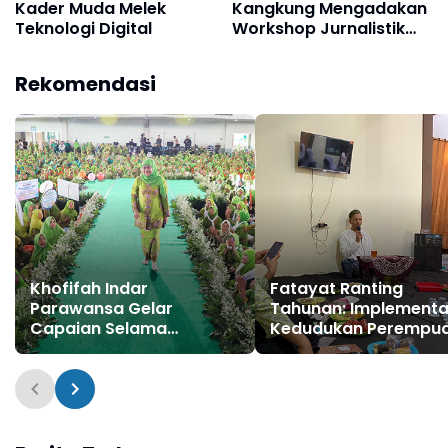
Kader Muda Melek
Kangkung Mengadakan
Teknologi Digital
Workshop Jurnalistik
untuk Melatih Kader
Fatayat
Rekomendasi
Khofifah Indar
Fatayat Ranting
Parawansa Gelar
Tahunan: Implementa
Capaian Selama
Kedudukan Perempu
Menjabat Gubernur Jawa
dalam Keluarga dan
Timur
Masyarakat