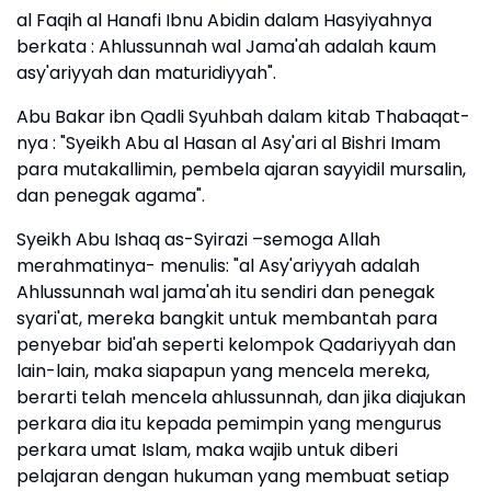
al Faqih al Hanafi Ibnu Abidin dalam Hasyiyahnya
berkata : Ahlussunnah wal Jama'ah adalah kaum
asy'ariyyah dan maturidiyyah".
Abu Bakar ibn Qadli Syuhbah dalam kitab Thabaqat-
nya : "Syeikh Abu al Hasan al Asy'ari al Bishri Imam
para mutakallimin, pembela ajaran sayyidil mursalin,
dan penegak agama".
Syeikh Abu Ishaq as-Syirazi –semoga Allah
merahmatinya- menulis: "al Asy'ariyyah adalah
Ahlussunnah wal jama'ah itu sendiri dan penegak
syari'at, mereka bangkit untuk membantah para
penyebar bid'ah seperti kelompok Qadariyyah dan
lain-lain, maka siapapun yang mencela mereka,
berarti telah mencela ahlussunnah, dan jika diajukan
perkara dia itu kepada pemimpin yang mengurus
perkara umat Islam, maka wajib untuk diberi
pelajaran dengan hukuman yang membuat setiap