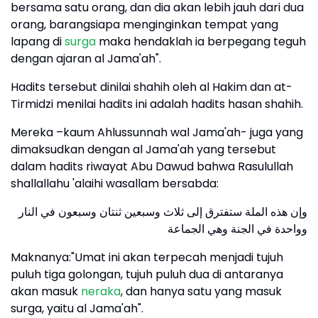
bersama satu orang, dan dia akan lebih jauh dari dua
orang, barangsiapa menginginkan tempat yang
lapang di
surga
maka hendaklah ia berpegang teguh
dengan ajaran al Jama'ah".
Hadits tersebut dinilai shahih oleh al Hakim dan at-
Tirmidzi menilai hadits ini adalah hadits hasan shahih.
Mereka –kaum Ahlussunnah wal Jama'ah- juga yang
dimaksudkan dengan al Jama'ah yang tersebut
dalam hadits riwayat Abu Dawud bahwa Rasulullah
shallallahu 'alaihi wasallam bersabda:
وإن هذه الملة ستفترق إلى ثلاث وسبعين ثنتان وسبعون في النار
وواحدة في الجنة وهي الجماعة
Maknanya:"Umat ini akan terpecah menjadi tujuh
puluh tiga golongan, tujuh puluh dua di antaranya
akan masuk
neraka
, dan hanya satu yang masuk
surga, yaitu al Jama'ah".