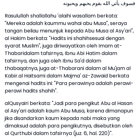
فسوف يأتي الله بقوم يحبهم ويحبونه
Rasulullah shallallahu 'alaihi wasallam berkata:
"Mereka adalah kaummu wahai abu Musa", seraya
tangan beliau menunjuk kepada Abu Musa al Asy'ari",
al Hakim berkata: "Hadits ini shahihsesuai dengan
syarat Muslim", juga diriwayatkan oleh Imam at-
Thabaridalam tafsirnya, Ibnu Abi Hatim dalam
tafsirnya, dan juga oleh Ibnu Sa'd dalam
thabaqatnya, juga at-Thabarani dalam al Mu'jam al
Kabir.al Haitsami dalam Majma' az-Zawaid berkata
mengenai hadits ini: "Para perawinya adalah perawi-
perawi hadits shahih".
alQusyairi berkata: "Jadi para pengikut Abu al Hasan
al Asy'ari adalah kaum Abu Musa, karena dimanapun
jika disandarkan kaum kepada nabi maka yang
dimaksud adalah para pengikutnya, disebutkan oleh
al Qurthubi dalam tafsirnya (juz. 6, hal. 220)".