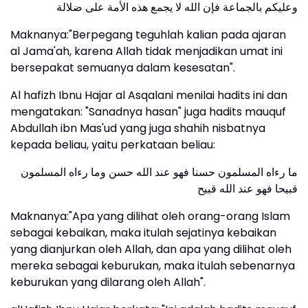
وعليكم بالجماعة فإن الله لا يجمع هذه الأمة على ضلالة
Maknanya:"Berpegang teguhlah kalian pada ajaran
al Jama'ah, karena Allah tidak menjadikan umat ini
bersepakat semuanya dalam kesesatan".
Al hafizh Ibnu Hajar al Asqalani menilai hadits ini dan
mengatakan: "Sanadnya hasan" juga hadits mauquf
Abdullah ibn Mas'ud yang juga shahih nisbatnya
kepada beliau, yaitu perkataan beliau:
ما رءاه المسلمون حسنا فهو عند الله حسن وما رءاه المسلمون
قبيحا فهو عند الله قبيح
Maknanya:"Apa yang dilihat oleh orang-orang Islam
sebagai kebaikan, maka itulah sejatinya kebaikan
yang dianjurkan oleh Allah, dan apa yang dilihat oleh
mereka sebagai keburukan, maka itulah sebenarnya
keburukan yang dilarang oleh Allah".