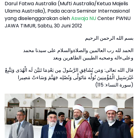
Darul Fatwa Australia (Mufti Australia/Ketua Majelis
Ulama Australia), Pada acara Seminar Internasional
yang diselenggarakan oleh
Aswaja NU
Center PWNU
JAWA TIMUR, Sabtu, 30 Juni 2012
بسم الله الرحمن الرحيم
الحمد لله رب العالمين والصلاةوالسلام على سيدنا محمد
وعلىءاله وصحبه الطيبين الطاهرين وبعد
قال الله تعالى: وَمَن يُشَاقِقِ الرَّسُولَ مِن بَعْدِمَا تَبَيَّنَ لَه الْهُدَى وَيَتَّبِعْ
غَيْرَسَبِيلِ الْمُؤْمِنِينَ نُوَلِّه مَاتَوَلَّى وَنُصْلِه جَهَنَّمَ وَسَاءتْ مَصِيرا
(سورة النساء: 115)