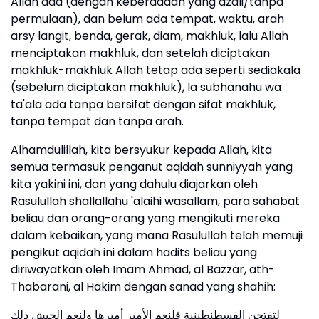
Allah ada (dengan keberadaan yang azali/tanpa
permulaan), dan belum ada tempat, waktu, arah
arsy langit, benda, gerak, diam, makhluk, lalu Allah
menciptakan makhluk, dan setelah diciptakan
makhluk-makhluk Allah tetap ada seperti sediakala
(sebelum diciptakan makhluk), Ia subhanahu wa
ta'ala ada tanpa bersifat dengan sifat makhluk,
tanpa tempat dan tanpa arah.
Alhamdulillah, kita bersyukur kepada Allah, kita
semua termasuk penganut aqidah sunniyyah yang
kita yakini ini, dan yang dahulu diajarkan oleh
Rasulullah shallallahu 'alaihi wasallam, para sahabat
beliau dan orang-orang yang mengikuti mereka
dalam kebaikan, yang mana Rasulullah telah memuji
pengikut aqidah ini dalam hadits beliau yang
diriwayatkan oleh Imam Ahmad, al Bazzar, ath-
Thabarani, al Hakim dengan sanad yang shahih:
لتفتحن القسطنطينية فلنعم الأمير أميرها ولنعم الجيش ذلك