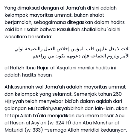
Yang dimaksud dengan al Jama'ah di sini adalah
kelompok mayoritas ummat, bukan shalat
berjama'ah, sebagaimana ditegaskan dalam hadits
Zaid ibn Tsabit bahwa Rasulullah shallallahu 'alaihi
wasallam bersabda:
ثلاث لا يغل عليهن قلب المؤمن إخلاص العمل والنصيحة لولي
الأمر ولزوم الجماعة فإن دعوتهم تكون من وراءهم
al Hafizh Ibnu Hajar al 'Asqalani menilai hadits ini
adalah hadits hasan.
Ahlussunnah wal Jama'ah adalah mayoritas ummat
dan kelompok yang selamat. Semenjak tahun 260
Hijriyyah telah menyebar bid'ah dalam aqidah dari
golongan Mu'tazilah,Musyabbihah dan lain-lain, akan
tetapi Allah ta'ala menjadikan dua imam besar Abu
al Hasan al Asy'ari (w. 324 H) dan Abu Manshur al
Maturidi (w. 333) –semoga Allah meridlai keduanya-,