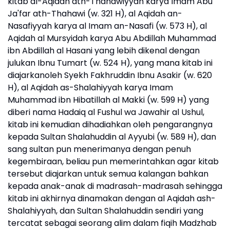
kitab al-Aqidah ath-Thahawiyyah karya Imam Abu
Ja'far ath-Thahawi (w. 321 H), al Aqidah an-
Nasafiyyah karya al Imam an-Nasafi (w. 573 H), al
Aqidah al Mursyidah karya Abu Abdillah Muhammad
ibn Abdillah al Hasani yang lebih dikenal dengan
julukan Ibnu Tumart (w. 524 H), yang mana kitab ini
diajarkanoleh Syekh Fakhruddin Ibnu Asakir (w. 620
H), al Aqidah as-Shalahiyyah karya Imam
Muhammad ibn Hibatillah al Makki (w. 599 H) yang
diberi nama Hadaiq al Fushul wa Jawahir al Ushul,
kitab ini kemudian dihadiahkan oleh pengarangnya
kepada Sultan Shalahuddin al Ayyubi (w. 589 H), dan
sang sultan pun menerimanya dengan penuh
kegembiraan, beliau pun memerintahkan agar kitab
tersebut diajarkan untuk semua kalangan bahkan
kepada anak-anak di madrasah-madrasah sehingga
kitab ini akhirnya dinamakan dengan al Aqidah ash-
Shalahiyyah, dan Sultan Shalahuddin sendiri yang
tercatat sebagai seorang alim dalam fiqih Madzhab