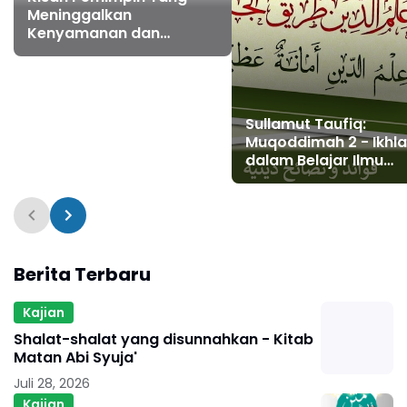
Meninggalkan
Kenyamanan dan
Kelezatan
Sullamut Taufiq:
Muqoddimah 2 - Ikhl
dalam Belajar Ilmu
Agama
Berita Terbaru
Kajian
Shalat-shalat yang disunnahkan - Kitab
Matan Abi Syuja'
Juli 28, 2026
Kajian