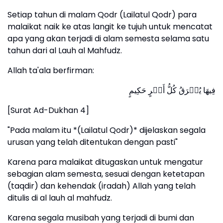
Setiap tahun di malam Qodr (Lailatul Qodr) para
malaikat naik ke atas langit ke tujuh untuk mencatat
apa yang akan terjadi di alam semesta selama satu
tahun dari al Lauh al Mahfudz.
Allah ta'ala berfirman:
فِیهَا یُفۡرَقُ كُلُّ أَمۡرٍ حَكِیمٍ
[Surat Ad-Dukhan 4]
"Pada malam itu *(Lailatul Qodr)* dijelaskan segala
urusan yang telah ditentukan dengan pasti"
Karena para malaikat ditugaskan untuk mengatur
sebagian alam semesta, sesuai dengan ketetapan
(taqdir) dan kehendak (iradah) Allah yang telah
ditulis di al lauh al mahfudz.
Karena segala musibah yang terjadi di bumi dan