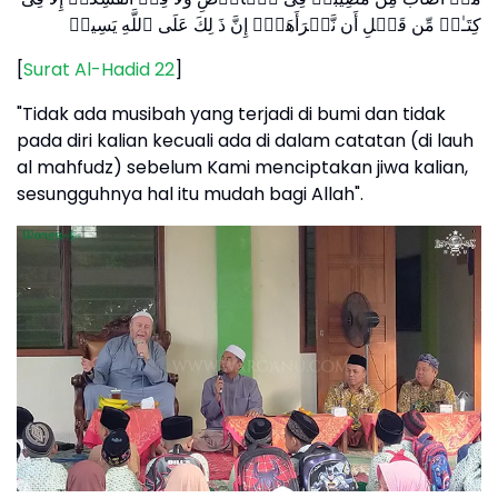
كِتَـٰبࣲ مِّن قَبۡلِ أَن نَّبۡرَأَهَاۤۚ إِنَّ ذَ ⁠لِكَ عَلَى ٱللَّهِ یَسِیرࣱ
[
Surat Al-Hadid 22
]
"Tidak ada musibah yang terjadi di bumi dan tidak
pada diri kalian kecuali ada di dalam catatan (di lauh
al mahfudz) sebelum Kami menciptakan jiwa kalian,
sesungguhnya hal itu mudah bagi Allah".