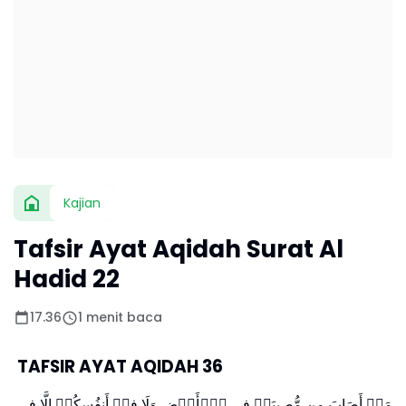
Kajian
Tafsir Ayat Aqidah Surat Al
Hadid 22
17.36
1 menit baca
TAFSIR AYAT AQIDAH 36
مَاۤ أَصَابَ مِن مُّصِیبَةࣲ فِی ٱلۡأَرۡضِ وَلَا فِیۤ أَنفُسِكُمۡ إِلَّا فِی