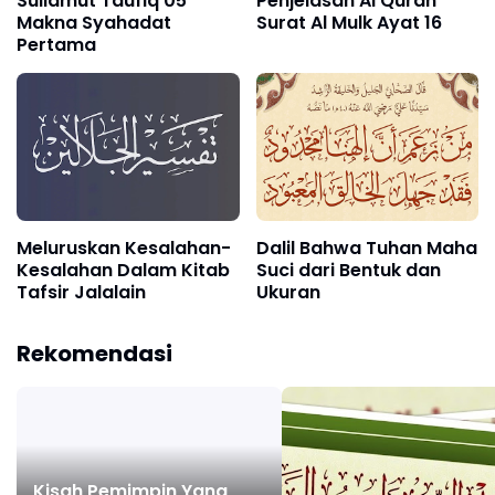
Sullamut Taufiq 05
Penjelasan Al Quran
Makna Syahadat
Surat Al Mulk Ayat 16
Pertama
Meluruskan Kesalahan-
Dalil Bahwa Tuhan Maha
Kesalahan Dalam Kitab
Suci dari Bentuk dan
Tafsir Jalalain
Ukuran
Rekomendasi
Kisah Pemimpin Yang