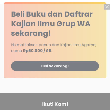
Beli Buku dan Daftrar
Kajian Ilmu Grup WA
sekarang!
Nikmati akses penuh dan Kajian Ilmu Agama,
cuma
Rp50.000 / $5
.
Beli Sekarang!
Ikuti Kami