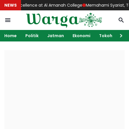
mic Excellence at Al Amanah College
NEWS
Memahami Syariat, Tareka
Home
Politik
Jatman
Ekonomi
Tokoh
Ka