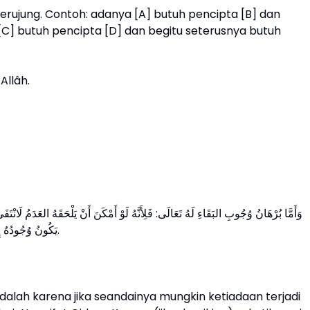
berujung. Contoh: adanya [A] butuh pencipta [B] dan
[C] butuh pencipta [D] dan begitu seterusnya butuh
Allâh.
وَأَمَّا بُرْهَانُ وُجُوبِ البَقَاءِ لَهُ تَعَالَى: فَلِأَنَّهُ لَوْ أَمْكَنَ أَنْ يَلْحَقَهُ العَدَمُ لَانْتَف
يَكُونُ وُجُودُهُ إِلًَا حَادِثًا. كَيْفَ وَقَدْ سَبَقَ قَرِيْبًا وُجُوبُ قِدَمِهِ تَعَالٰى وَبَقَائِهِ.
 adalah karena jika seandainya mungkin ketiadaan terjadi