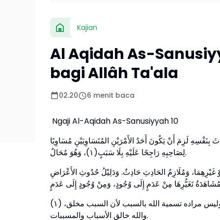
Kajian
Al Aqidah As-Sanusiyya
bagi Allâh Ta'ala
02.20
6 menit baca
Ngaji Al-Aqidah As-Sanusiyyah 10
َثَ بِنَفْسِهِ لَزِمَ أَنْ يَكُونَ أَحَدُ الأَمْرَيْنِ المُتَسَاوِيَيْنِ مُسَاوِيًا
لِصَاحِبِهِ رَاجِحًا عَلَيْهِ بِلَا سَبَبٍ(١)، وَهُوَ مُحَالٌ.
َوْ غَيْرِهِمَا، وَمُلَازِمُ الحَادِثِ حَادِثٌ. وَدَلِيْلُ حُدُوثِ الأَعْرَاضِ
(١) هذا التعبير غير مستحسن لإيهامه ما لا يليق، والأحسن أن يقال بلا مرجِّح، وليس مراده تسمية الله بالسبب لأن السبب مخلق،
والله خالق الأسباب والمسببات.