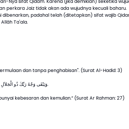
ari-Nya sifat Qidam. Karena (jika demikian) seketika wuj
. Dan perkara Jaiz tidak akan ada wujudnya kecuali baharu.
ibenarkan, padahal telah (ditetapkan) sifat wajib Qid
 Allâh Ta'ala.
ermulaan dan tanpa penghabisan". (Surat Al-Hadid: 3)
﴿وَيَبْقَى وَجْهُ رَبِّكَ ذُو الْجَلاَلِ وَالإِكْرَامِ﴾ [سورة الرحمٰن، ءاية ٢٧] أي يَبقَى ذاتُ الله.
nyai kebesaran dan kemulian.” (Surat Ar Rahman: 27)