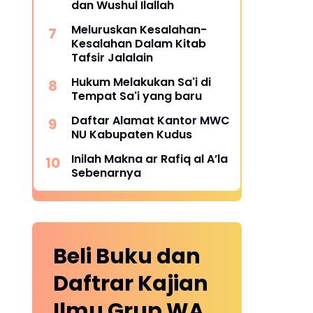
dan Wushul Ilallah
Meluruskan Kesalahan-
Kesalahan Dalam Kitab
Tafsir Jalalain
Hukum Melakukan Sa'i di
Tempat Sa'i yang baru
Daftar Alamat Kantor MWC
NU Kabupaten Kudus
Inilah Makna ar Rafiq al A’la
Sebenarnya
Beli Buku dan
Daftrar Kajian
Ilmu Grup WA