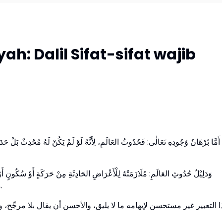
h: Dalil Sifat-sifat wajib
أَمَّا بُرْهَانُ وُجُودِهِ تَعَالٰى: فَحُدُوثُ العَالَمِ، لِأَنَّهُ لَوْ لَمْ يَكُنْ لَهُ مُحْدِثٌ بَلْ حَد
وَدَلِيْلُ حُدُوثِ العَالَمِ: مُلَازَمَتُهُ لِلْأَعْرَاضِ الحَادِثَةِ مِنْ حَرَكَةٍ أَوْ سُكُونٍ أ
مُشَاهَدَةُ تَغَيُّرِهَا مِنْ عَدَمٍ إِلَى وُجُودٍ، وَمِنْ وُجُودٍ إِلَى عَدَمٍ.