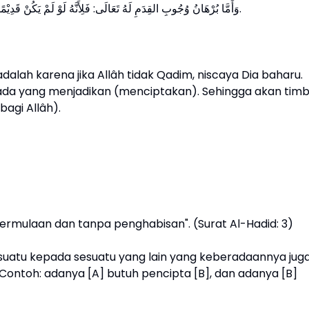
وَأَمَّا بُرْهَانُ وُجُوبِ القِدَمِ لَهُ تَعَالَى: فَلِأَنَّهُ لَوْ لَمْ يَكُنْ قَدِيْمًا لَكَانَ حَادِثًا فَيَفْتَقِرُ إِلَى مُحْدِثٍ فَيَلْزَمُ الدَّوْرُ أَوِالتَّسَلْسُلُ.
 adalah karena jika Allâh tidak Qadim, niscaya Dia baharu.
a yang menjadikan (menciptakan). Sehingga akan timb
bagi Allâh).
ermulaan dan tanpa penghabisan". (Surat Al-Hadid: 3)
suatu kepada sesuatu yang lain yang keberadaannya jug
Contoh: adanya [A] butuh pencipta [B], dan adanya [B]