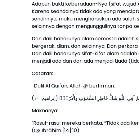
Adapun bukti keberadaan-Nya (sifat wujud A
Karena seandainya tidak ada yang mencipta
sendirinya, maka mengharuskan ada salah s
selainnya dengan mengunggulinya tanpa seba
Dan dalil baharunya alam semesta adalah s
bergerak, diam, dan selainnya. Dan perkara 
Dan dalil baharunya sifat-sifat alam adalah
menjadi ada dan dari ada menjadi tiada (tid
Catatan:
¹ Dalil Al Qur'an, Allah ﷻ berfirman:
ُمْ اَفِى اللّٰهِ شَكٌّ فَاطِرِ السَّمٰوٰتِ وَالْاَرْضِۗ (إبراهيم: ١٠
Maknanya:
"Rasul-rasul mereka berkata, “Tidak ada ke
(QS.Ibrāhīm [14]:10)