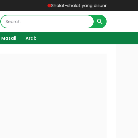
Shalat-shalat yang disunnahkan - Kitab Matan 
 Masail
Arab