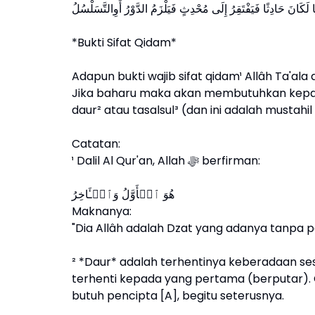
*Bukti Sifat Qidam*
Adapun bukti wajib sifat qidam¹ Allâh Ta'ala
Jika baharu maka akan membutuhkan kepad
daur² atau tasalsul³ (dan ini adalah mustahil 
Catatan:
¹ Dalil Al Qur'an, Allah ﷻ berfirman:
هُوَ ٱلۡأَوَّلُ وَٱلۡـَٔاخِرُ
Maknanya:
"Dia Allâh adalah Dzat yang adanya tanpa p
² *Daur* adalah terhentinya keberadaan se
terhenti kepada yang pertama (berputar). 
butuh pencipta [A], begitu seterusnya.