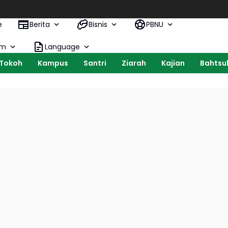
e
Berita
Bisnis
PBNU
om
Language
Tokoh
Kampus
Santri
Ziarah
Kajian
Bahtsul