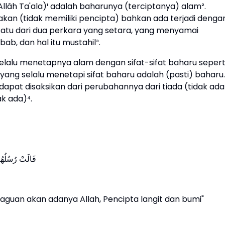
llâh Ta'ala)¹ adalah baharunya (terciptanya) alam².
kan (tidak memiliki pencipta) bahkan ada terjadi denga
atu dari dua perkara yang setara, yang menyamai
b, dan hal itu mustahil³.
elalu menetapnya alam dengan sifat-sifat baharu sepert
yang selalu menetapi sifat baharu adalah (pasti) baharu.
 dapat disaksikan dari perubahannya dari tiada (tidak ada
ak ada)⁴.
قَالَتْ رُسُلُه)
raguan akan adanya Allah, Pencipta langit dan bumi"