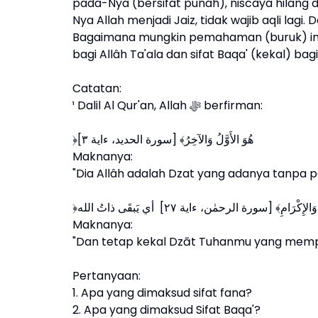
pada-Nya (bersifat punah), niscaya hilang d
Nya Allah menjadi Jaiz, tidak wajib aqli lagi
Bagaimana mungkin pemahaman (buruk) ini d
bagi Allâh Ta'ala dan sifat Baqa' (kekal) bagi
Catatan:
¹ Dalil Al Qur'an, Allah ﷻ berfirman:
﴿هُوَ الأَوَّلُ وَالآخِرُ﴾ [سورة الحديد، ءاية ٣]
Maknanya:
"Dia Allâh adalah Dzat yang adanya tanpa p
Maknanya:
"Dan tetap kekal Dzāt Tuhanmu yang mempu
Pertanyaan:
1. Apa yang dimaksud sifat fana?
2. Apa yang dimaksud Sifat Baqa'?