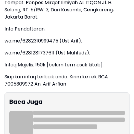
Tempat: Ponpes Mirqot Ilmiyah AL ITQON Jl. H.
Selong, RT. 5/RW. 3, Duri Kosambi, Cengkareng,
Jakarta Barat.
Info Pendaftaran:
wa.me/6282310999475 (Ust Arif).
wa.me/6281281737611 (Ust Mahfudz).
Infaq Majelis: 150k [belum termasuk kitab].
Siapkan infaq terbaik anda: Kirim ke rek BCA
7005309972 An. Arif Arfian
Baca Juga