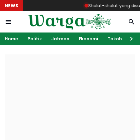
NEWS
Shalat-shalat yang disunnah
Home
Politik
Jatman
Ekonomi
Tokoh
Ka