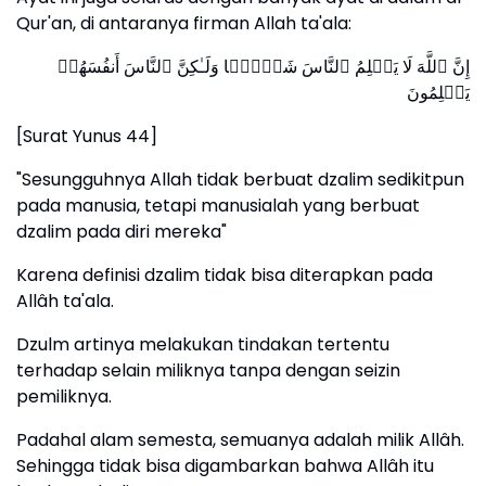
Qur'an, di antaranya firman Allah ta'ala:
إِنَّ ٱللَّهَ لَا یَظۡلِمُ ٱلنَّاسَ شَیۡـࣰٔا وَلَـٰكِنَّ ٱلنَّاسَ أَنفُسَهُمۡ
یَظۡلِمُونَ
[Surat Yunus 44]
"Sesungguhnya Allah tidak berbuat dzalim sedikitpun
pada manusia, tetapi manusialah yang berbuat
dzalim pada diri mereka"
Karena definisi dzalim tidak bisa diterapkan pada
Allâh ta'ala.
Dzulm artinya melakukan tindakan tertentu
terhadap selain miliknya tanpa dengan seizin
pemiliknya.
Padahal alam semesta, semuanya adalah milik Allâh.
Sehingga tidak bisa digambarkan bahwa Allâh itu