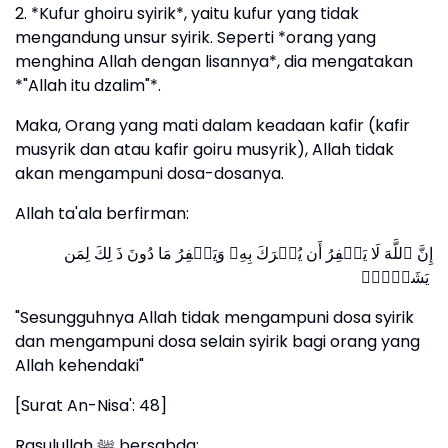
2. *Kufur ghoiru syirik*, yaitu kufur yang tidak
mengandung unsur syirik. Seperti *orang yang
menghina Allah dengan lisannya*, dia mengatakan
*"Allah itu dzalim"*.
Maka, Orang yang mati dalam keadaan kafir (kafir
musyrik dan atau kafir goiru musyrik), Allah tidak
akan mengampuni dosa-dosanya.
Allah ta'ala berfirman:
إِنَّ ٱللَّهَ لَا یَغۡفِرُ أَن یُشۡرَكَ بِهِۦ وَیَغۡفِرُ مَا دُونَ ذَ ⁠لِكَ لِمَن
یَشَاۤءُۚ
"Sesungguhnya Allah tidak mengampuni dosa syirik
dan mengampuni dosa selain syirik bagi orang yang
Allah kehendaki"
[Surat An-Nisa': 48]
Rasulullah ﷺ bersabda: