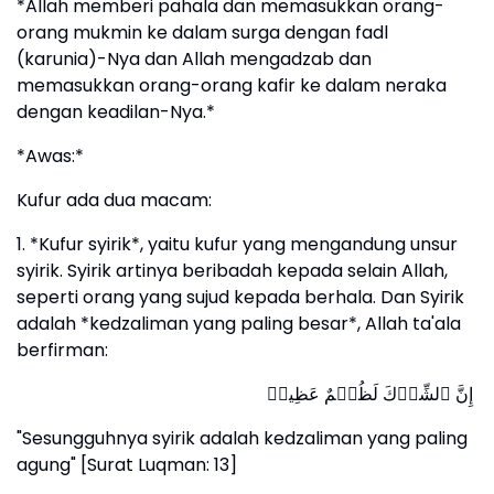
*Allah memberi pahala dan memasukkan orang-
orang mukmin ke dalam surga dengan fadl
(karunia)-Nya dan Allah mengadzab dan
memasukkan orang-orang kafir ke dalam neraka
dengan keadilan-Nya.*
*Awas:*
Kufur ada dua macam:
1. *Kufur syirik*, yaitu kufur yang mengandung unsur
syirik. Syirik artinya beribadah kepada selain Allah,
seperti orang yang sujud kepada berhala. Dan Syirik
adalah *kedzaliman yang paling besar*, Allah ta'ala
berfirman:
إِنَّ ٱلشِّرۡكَ لَظُلۡمٌ عَظِیمࣱ
"Sesungguhnya syirik adalah kedzaliman yang paling
agung" [Surat Luqman: 13]