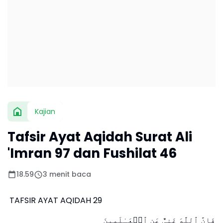
Kajian
Tafsir Ayat Aqidah Surat Ali
'Imran 97 dan Fushilat 46
18.59
3 menit baca
TAFSIR AYAT AQIDAH 29
فَإِنَّ ٱللَّهَ غَنِیٌّ عَنِ ٱلۡعَـٰلَمِینَ