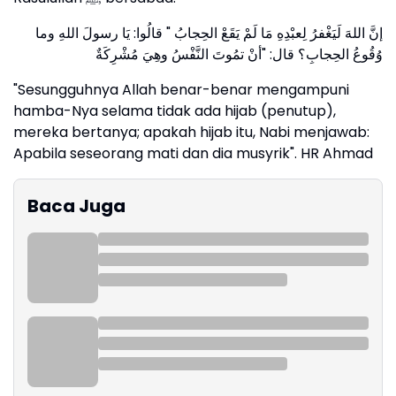
إنَّ اللهَ لَيَغْفرُ لِعبْدِهِ مَا لَمْ يَقَعْ الحِجابُ " قالُوا: يَا رسولَ اللهِ وما
وُقُوعُ الحِجابِ؟ قال: "أنْ تمُوتَ النَّفْسُ وهِيَ مُشْرِكَةٌ
"Sesungguhnya Allah benar-benar mengampuni
hamba-Nya selama tidak ada hijab (penutup),
mereka bertanya; apakah hijab itu, Nabi menjawab:
Apabila seseorang mati dan dia musyrik". HR Ahmad
Baca Juga