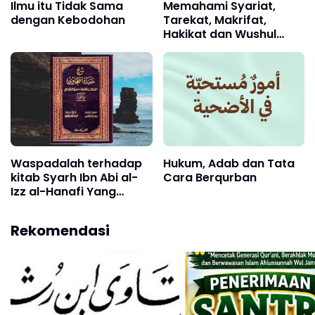
Ilmu itu Tidak Sama
Memahami Syariat,
dengan Kebodohan
Tarekat, Makrifat,
Hakikat dan Wushul
Ilallah
Waspadalah terhadap
Hukum, Adab dan Tata
kitab Syarh Ibn Abi al-
Cara Berqurban
Izz al-Hanafi Yang
Berakidah Tajsim
Rekomendasi