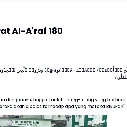
at Al-A'raf 180
ِلَّهِ ٱلۡأَسۡمَاۤءُ ٱلۡحُسۡنَىٰ فَٱدۡعُوهُ بِهَاۖ وَذَرُوا۟ ٱلَّذِینَ یُلۡحِدُ
مَلُونَ
kalian dengannya, tinggalkanlah orang-orang yang berbuat
eka akan dibalas terhadap apa yang mereka lakukan".