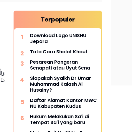
Terpopuler
Download Logo UNISNU
Jepara
Tata Cara Shalat Khauf
Pesarean Pangeran
Senapati atau Uyut Sena
وَل
Siapakah Syaikh Dr Umar
یَعۡ
Muhammad Kalash Al
Husainy?
Daftar Alamat Kantor MWC
NU Kabupaten Kudus
Hukum Melakukan Sa'i di
Tempat Sa'i yang baru