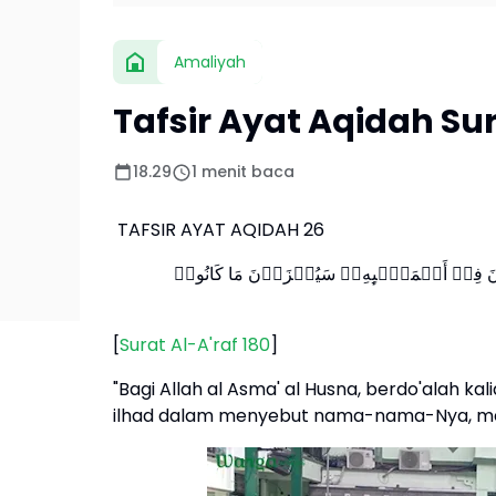
Amaliyah
Tafsir Ayat Aqidah Sur
18.29
1 menit baca
TAFSIR AYAT AQIDAH 26
ونَ فِیۤ أَسۡمَـٰۤىِٕهِۦۚ سَیُجۡزَوۡنَ مَا كَانُوا۟
[
Surat Al-A'raf 180
]
"Bagi Allah al Asma' al Husna, berdo'alah 
ilhad dalam menyebut nama-nama-Nya, mer