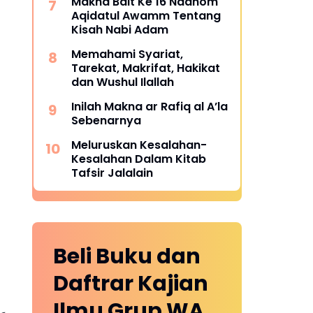
Makna Bait Ke 16 Nadhom
Aqidatul Awamm Tentang
Kisah Nabi Adam
Memahami Syariat,
Tarekat, Makrifat, Hakikat
dan Wushul Ilallah
Inilah Makna ar Rafiq al A’la
Sebenarnya
Meluruskan Kesalahan-
Kesalahan Dalam Kitab
Tafsir Jalalain
Beli Buku dan
Daftrar Kajian
Ilmu Grup WA