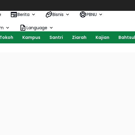
e
Berita
Bisnis
PBNU
om
Language
Tokoh
Kampus
Santri
Ziarah
Kajian
Bahtsul