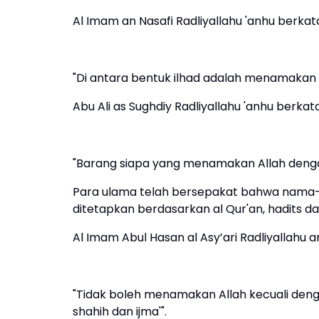
Al Imam an Nasafi Radliyallahu 'anhu berkat
"Di antara bentuk ilhad adalah menamakan Al
Abu Ali as Sughdiy Radliyallahu 'anhu berkata
"Barang siapa yang menamakan Allah dengan
Para ulama telah bersepakat bahwa nama-n
ditetapkan berdasarkan al Qur'an, hadits dan
Al Imam Abul Hasan al Asy’ari Radliyallahu 
"Tidak boleh menamakan Allah kecuali den
shahih dan ijma'".