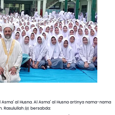
al Asma' al Husna. Al Asma' al Husna artinya nama-nama
yang menunjukkan kesempurnaan bagi Allah. Rasulullah ﷺ bersabda: