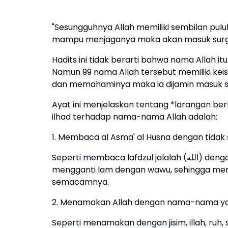
"Sesungguhnya Allah memiliki sembilan pulu
mampu menjaganya maka akan masuk surga."
Hadits ini tidak berarti bahwa nama Allah itu 
Namun 99 nama Allah tersebut memiliki keis
dan memahaminya maka ia dijamin masuk s
Ayat ini menjelaskan tentang *larangan be
ilhad terhadap nama-nama Allah adalah:
1. Membaca al Asma' al Husna dengan tidak s
Seperti membaca lafdzul jalalah (الله) dengan membuang ha' sehingga menjadi اللا (Allaa) atau
mengganti lam dengan wawu, sehingga men
semacamnya.
2. Menamakan Allah dengan nama-nama yang
Seperti menamakan dengan jisim, illah, ruh,