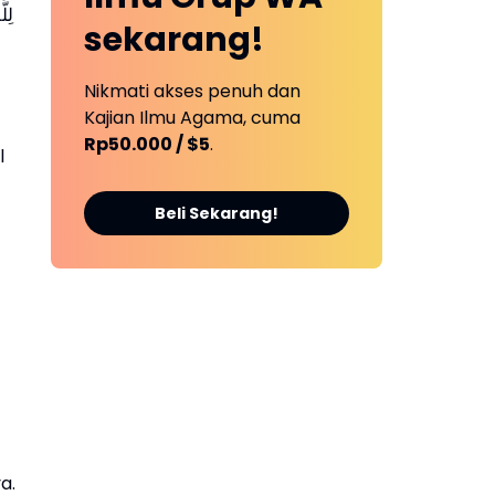
لِلَّهِ تِسْعَةٌ وَتِسْعُونَ اسْمًا مِائَةٌ إِلَّا وَاحِدًا مَنْ أَحْصَاهَا دَخَلَ الْجَنَّةَ
sekarang!
Nikmati akses penuh dan
Kajian Ilmu Agama, cuma
Rp50.000 / $5
.
l
Beli Sekarang!
a.