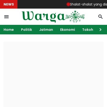
NEWS
Shalat-shalat yang disunn
Home
Politik
Jatman
Ekonomi
Tokoh
Ka