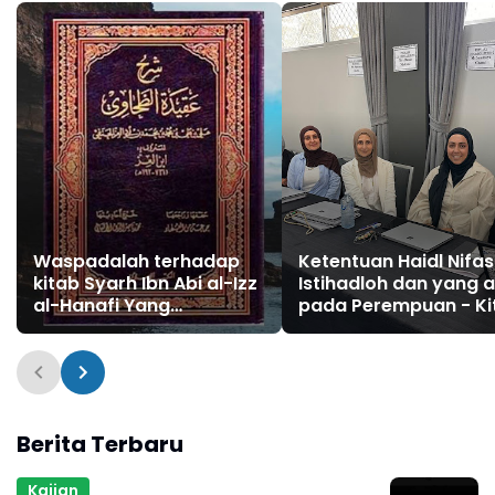
Waspadalah terhadap
Ketentuan Haidl Nifas
kitab Syarh Ibn Abi al-Izz
Istihadloh dan yang 
al-Hanafi Yang
pada Perempuan - Ki
Berakidah Tajsim
Matan Abi Syuja'
Berita Terbaru
Kajian