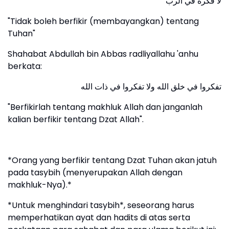
لا فكرة في الرب
"Tidak boleh berfikir (membayangkan) tentang
Tuhan"
Shahabat Abdullah bin Abbas radliyallahu 'anhu
berkata:
تفكروا في خلق الله ولا تفكروا في ذات الله
"Berfikirlah tentang makhluk Allah dan janganlah
kalian berfikir tentang Dzat Allah".
*Orang yang berfikir tentang Dzat Tuhan akan jatuh
pada tasybih (menyerupakan Allah dengan
makhluk-Nya).*
*Untuk menghindari tasybih*, seseorang harus
memperhatikan ayat dan hadits di atas serta