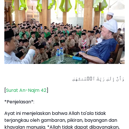
وَأَنَّ إِلَىٰ رَبِّكَ ٱلۡمُنتَهَىٰ
[
Surat An-Najm 42
]
*Penjelasan*:
Ayat ini menjelaskan bahwa Allah ta'ala tidak
terjangkau oleh gambaran, pikiran, bayangan dan
khayalan manusia. *Allah tidak dapat dibayangkan,