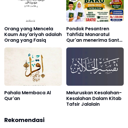
Orang yang Mencela
Pondok Pesantren
Kaum Asy'ariyah adalah
Tahfidz Manaratul
Orang yang Fasiq
Qur'an menerima Santri
Baru
Pahala Membaca Al
Meluruskan Kesalahan-
Qur'an
Kesalahan Dalam Kitab
Tafsir Jalalain
Rekomendasi