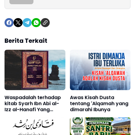
Berita Terkait
Waspadalah terhadap
Awas Kisah Dusta
kitab Syarh Ibn Abi al-
tentang 'Alqamah yang
Izz al-Hanafi Yang
dimarahi Ibunya
Berakidah Tajsim