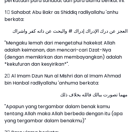
perkataan para sahabat dan para ulama berikut ini:
1⃣ Sahabat Abu Bakr as Shiddiq radliyallahu 'anhu
berkata:
العجز عن درك الإدراك إدراك # والبحث عن ذاته كفر واشراك
"Mengaku lemah dari mengetahui hakekat Allah
adalah keimanan, dan mencari-cari Dzat-Nya
(dengan memikirkan dan membayangkan) adalah
*kekufuran dan kesyirikan*".
2⃣ Al Imam Dzun Nun al Mishri dan al Imam Ahmad
bin Hanbal radliyallahu 'anhuma berkata:
مهما تصورت ببالك فالله بخلاف ذلك
"Apapun yang tergambar dalam benak kamu
tentang Allah maka Allah berbeda dengan itu (apa
yang tergambar dalam benakmu)"