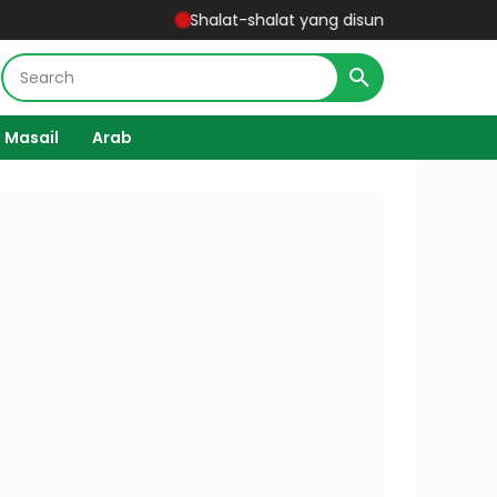
Shalat-shalat yang disunnahkan - Kitab Matan 
 Masail
Arab