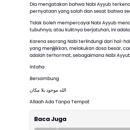
Dia mengatakan bahwa Nabi Ayyub terkena pe
pernyataan yang salah dan sesat bahwa seo
Tidak boleh mempercayai Nabi Ayyub mender
tubuhnya, atau kulitnya berjatuhan, ini ad
Karena seorang Nabi terlindungi dari hal-h
yang menjijikkan, melakukan dosa besar, ca
adalah terhormat, sebagaimana Nabi Ayyub
Intaha
Bersambung
الله موجود بلا مكان
Allaah Ada Tanpa Tempat
Baca Juga