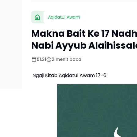
Aqidatul Awam
Makna Bait Ke 17 Na
Nabi Ayyub Alaihissa
01.21
2 menit baca
Ngaji Kitab Aqidatul Awam 17-6