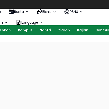
e
Berita
Bisnis
PBNU
om
Language
Tokoh
Kampus
Santri
Ziarah
Kajian
Bahtsul