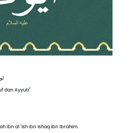
لو
suf dan Ayyub"
ibn al 'Ish ibn Ishaq ibn Ibrahim.