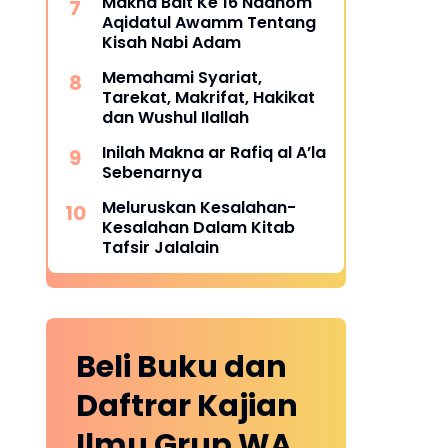
Makna Bait Ke 16 Nadhom
Aqidatul Awamm Tentang
Kisah Nabi Adam
Memahami Syariat,
Tarekat, Makrifat, Hakikat
dan Wushul Ilallah
Inilah Makna ar Rafiq al A’la
Sebenarnya
Meluruskan Kesalahan-
Kesalahan Dalam Kitab
Tafsir Jalalain
Beli Buku dan
Daftrar Kajian
Ilmu Grup WA