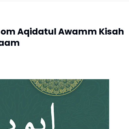
dhom Aqidatul Awamm Kisah
laam