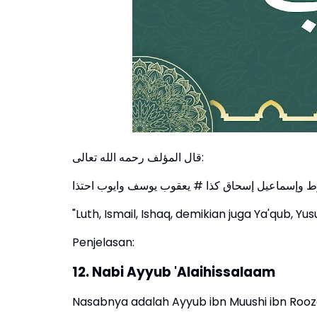
قال المؤلف رحمه الله تعالى:
ط وإسماعيل إسحاق كذا # يعقوب يوسف وايوب احتذا
"Luth, Ismail, Ishaq, demikian juga Ya'qub, Yu
Penjelasan:
12. Nabi Ayyub 'Alaihissalaam
Nasabnya adalah Ayyub ibn Muushi ibn Roozah 