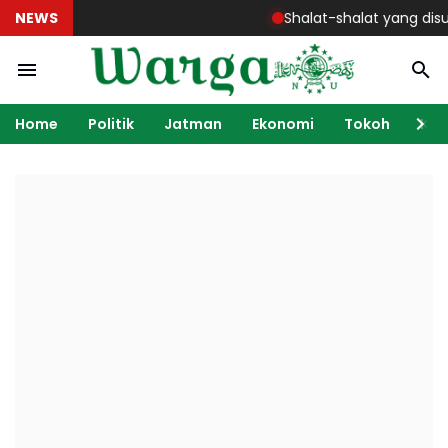
NEWS
Shalat-shalat yang disunnah
Home
Politik
Jatman
Ekonomi
Tokoh
Ka