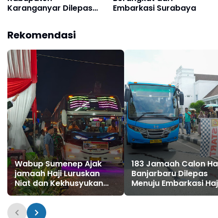
Karanganyar Dilepas
Embarkasi Surabaya
Dalam Lima Kloter
Rekomendasi
Wabup Sumenep Ajak
183 Jamaah Calon Haj
jamaah Haji Luruskan
Banjarbaru Dilepas
Niat dan Kekhusyukan
Menuju Embarkasi Haj
Ibadah
Banjarmasin