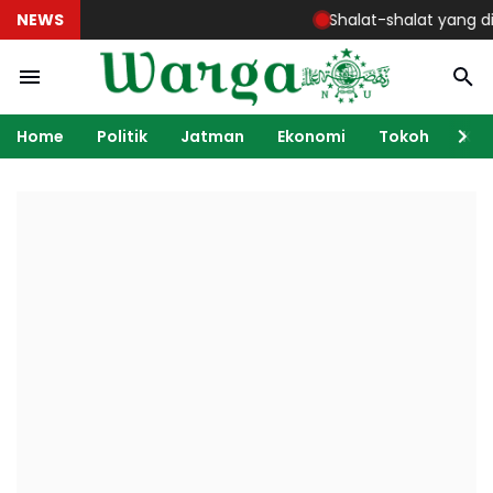
NEWS
Shalat-shalat yang disu
Home
Politik
Jatman
Ekonomi
Tokoh
Ka